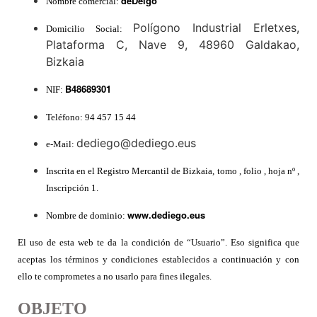
deDeigo
Nombre comercial:
Polígono Industrial Erletxes,
Domicilio Social:
Plataforma C, Nave 9, 48960 Galdakao,
Bizkaia
B48689301
NIF:
Teléfono: 94 457 15 44
dediego@dediego.eus
e-Mail:
Inscrita en el Registro Mercantil de Bizkaia, tomo , folio , hoja nº ,
Inscripción 1.
www.
dediego.eus
Nombre de dominio:
El uso de esta web te da la condición de “Usuario”. Eso significa que
aceptas los términos y condiciones establecidos a continuación y con
ello te comprometes a no usarlo para fines ilegales.
OBJETO